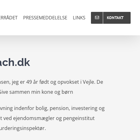
RRÅDET
PRESSEMEDDELELSE
LINKS
KONTAKT
ch.dk
sen, jeg er 49 år født og opvokset i Vejle. De
 i Give sammen min kone og børn
vning indenfor bolig, pension, investering og
t ved ejendomsmægler og pengeinstitut
rderingsinspektør.